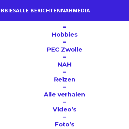
BBIES
ALLE BERICHTEN
NAH
MEDIA
=
Hobbies
=
PEC Zwolle
=
NAH
=
Reizen
=
Alle verhalen
=
Video’s
=
Foto’s