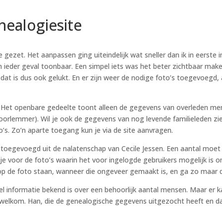
nealogiesite
gezet. Het aanpassen ging uiteindelijk wat sneller dan ik in eerste 
is in ieder geval toonbaar. Een simpel iets was het beter zichtbaar m
t is dus ook gelukt. En er zijn weer de nodige foto’s toegevoegd, al 
. Het openbare gedeelte toont alleen de gegevens van overleden mens
oorlemmer). Wil je ook de gegevens van nog levende familieleden zi
o’s. Zo’n aparte toegang kun je via de site aanvragen.
oegevoegd uit de nalatenschap van Cecile Jessen. Een aantal moet i
 voor de foto’s waarin het voor ingelogde gebruikers mogelijk is o
r op de foto staan, wanneer die ongeveer gemaakt is, en ga zo maar 
 veel informatie bekend is over een behoorlijk aantal mensen. Maar er ka
 welkom. Han, die de genealogische gegevens uitgezocht heeft en daa