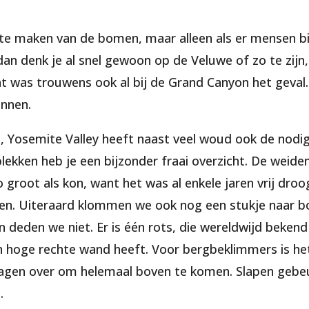
’s te maken van de bomen, maar alleen als er mensen bi
dan denk je al snel gewoon op de Veluwe of zo te zijn
at was trouwens ook al bij de Grand Canyon het geval.
ennen.
n, Yosemite Valley heeft naast veel woud ook de nodig
lekken heb je een bijzonder fraai overzicht. De weiden
o groot als kon, want het was al enkele jaren vrij dr
len. Uiteraard klommen we ook nog een stukje naar b
deden we niet. Er is één rots, die wereldwijd bekend 
 een hoge rechte wand heeft. Voor bergbeklimmers is he
dagen over om helemaal boven te komen. Slapen gebe
.