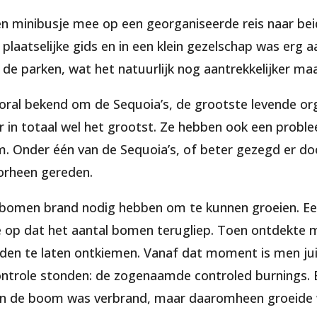
n minibusje mee op een georganiseerde reis naar bei
 plaatselijke gids en in een klein gezelschap was erg
 de parken, wat het natuurlijk nog aantrekkelijker ma
ooral bekend om de Sequoia’s, de grootste levende org
 in totaal wel het grootst. Ze hebben ook een problee
m. Onder één van de Sequoia’s, of beter gezegd er d
oorheen gereden.
de bomen brand nodig hebben om te kunnen groeien. Ee
e op dat het aantal bomen terugliep. Toen ontdekte 
aden te laten ontkiemen. Vanaf dat moment is men jui
 controle stonden: de zogenaamde controled burnings. 
van de boom was verbrand, maar daaromheen groeide