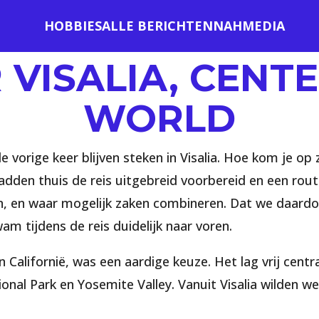
HOBBIES
ALLE BERICHTEN
NAH
MEDIA
 VISALIA, CENTE
WORLD
vorige keer blijven steken in Visalia. Hoe kom je op z
hadden thuis de reis uitgebreid voorbereid en een rou
eren, en waar mogelijk zaken combineren. Dat we daar
m tijdens de reis duidelijk naar voren.
n Californië, was een aardige keuze. Het lag vrij cent
onal Park en Yosemite Valley. Vanuit Visalia wilden w