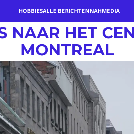
HOBBIES
ALLE BERICHTEN
NAH
MEDIA
S NAAR HET CE
MONTREAL