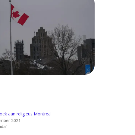
oek aan religieus Montreal
ember 2021
ada"