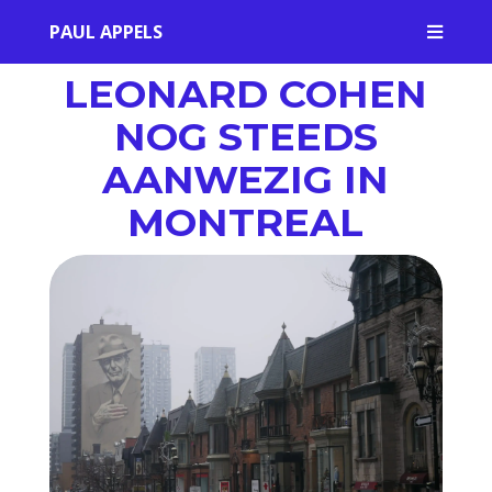
PAUL APPELS

LEONARD COHEN
NOG STEEDS
AANWEZIG IN
MONTREAL