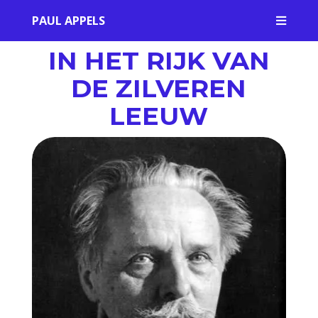
PAUL APPELS

IN HET RIJK VAN
DE ZILVEREN
LEEUW