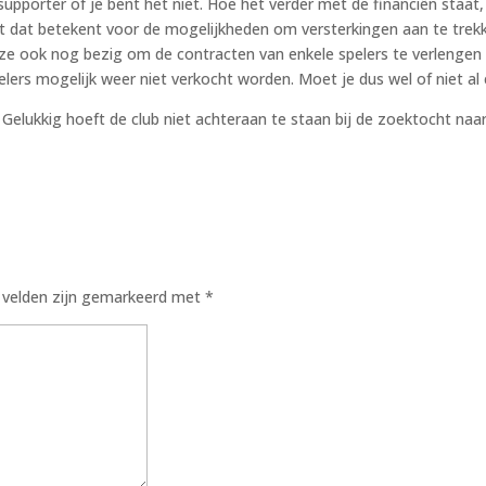
porter of je bent het niet. Hoe het verder met de financiën staat, we
dat betekent voor de mogelijkheden om versterkingen aan te trekken
jn ze ook nog bezig om de contracten van enkele spelers te verlenge
 spelers mogelijk weer niet verkocht worden. Moet je dus wel of niet 
Gelukkig hoeft de club niet achteraan te staan bij de zoektocht naa
e velden zijn gemarkeerd met
*