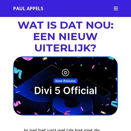
PAUL APPELS

WAT IS DAT NOU:
EEN NIEUW
UITERLIJK?
Je ziet het vast wel (als het niet de