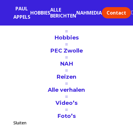
PAUL
ALLE
Contact
HOBBIES
NAH
MEDIA
BERICHTEN
APPELS
=
Hobbies
=
PEC Zwolle
=
NAH
=
Reizen
=
Alle verhalen
=
Video’s
=
Foto’s
Sluiten