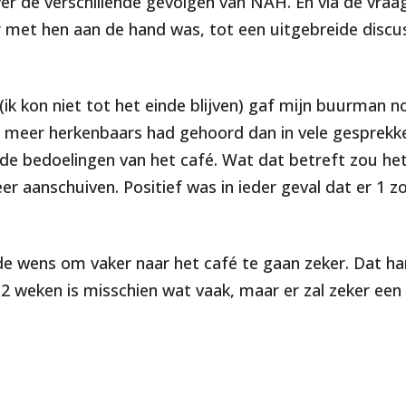
er de verschillende gevolgen van NAH. En via de vra
 met hen aan de hand was, tot een uitgebreide discus
ik kon niet tot het einde blijven) gaf mijn buurman no
l meer herkenbaars had gehoord dan in vele gesprekk
n de bedoelingen van het café. Wat dat betreft zou het
er aanschuiven. Positief was in ieder geval dat er 1 z
e wens om vaker naar het café te gaan zeker. Dat h
e 2 weken is misschien wat vaak, maar er zal zeker een