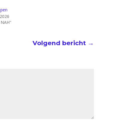
apen
 2026
n NAH"
Volgend bericht
→