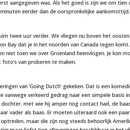
rst aangegeven was. Als het goed is zijn we om tien ov
g minuten eerder dan de oorspronkelijke aankomsttijd.
ruim twee uur verder. We vliegen nu boven het ooste
on Bay dat je in het noorden van Canada tegen komt. 
en niet toen we over Groenland heenvlogen. Je kon mo
t foto’s van proberen te maken.
veringen van ‘Going Dutch' gekeken. Dat is een komedi
ie vanwege verkeerd gedrag naar een simpele basis i
jn dochter, met wie hij amper nog contact had, de baas
aar vader als baas. Er moeten uiteraard ook een pa
 optreden, maar die zijn nog steeds behoorlijk Ameri
 zijn maar liefst tien afleveringen beschikbaar in het v