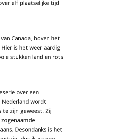
er elf plaatselijke tijd
n van Canada, boven het
Hier is het weer aardig
oie stukken land en rots
eserie over een
n Nederland wordt
 te zijn geweest. Zij
ar zogenaamde
kaans. Desondanks is het
liegtuig, dus ik ga nog