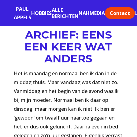
PAUL
ALLE
Contact
HOBBIES
NAH
MEDIA
BERICHTEN
APPELS
ARCHIEF: EENS
EEN KEER WAT
ANDERS
Het is maandag en normaal ben ik dan in de
middag thuis. Maar vandaag was dat niet zo.
Vanmiddag en het begin van de avond was ik
bij mijn moeder. Normaal ben ik daar op
dinsdag, maar morgen kan ik niet. Ik ben er
‘gewoon’ om twaalf uur naartoe gegaan en
heb er dus ook geluncht. Daarna even in bed
gelegen en zo’n uur geslapen. Eigenlijk verrast